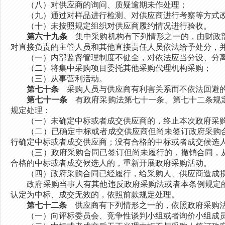
（八）对供应商的询问、质疑逾期未作处理；
（九）通过对样品进行检测、对供应商进行考察等方式改
（十）未按照规定组织对供应商履约情况进行验收。
第六十九条
集中采购机构有下列情形之一的，由财政部
对直接负责的主管人员和其他直接责任人员依法给予处分，
（一）内部监督管理制度不健全，对依法应当分设、分离
（二）将集中采购项目委托其他采购代理机构采购；
（三）从事营利活动。
第七十条
采购人员与供应商有利害关系而不依法回避的，
第七十一条
有政府采购法第七十一条、第七十二条规定
规定处理：
（一）未确定中标或者成交供应商的，终止本次政府采购
（二）已确定中标或者成交供应商但尚未签订政府采购合
行确定中标或者成交供应商；没有合格的中标或者成交候选
（三）政府采购合同已签订但尚未履行的，撤销合同，从
合格的中标或者成交候选人的，重新开展政府采购活动。
（四）政府采购合同已经履行，给采购人、供应商造成损
政府采购当事人有其他违反政府采购法或者本条例规定的
认定为中标、成交无效的，依照前款规定处理。
第七十二条
供应商有下列情形之一的，依照政府采购法
（一）向评标委员会、竞争性谈判小组或者询价小组成员