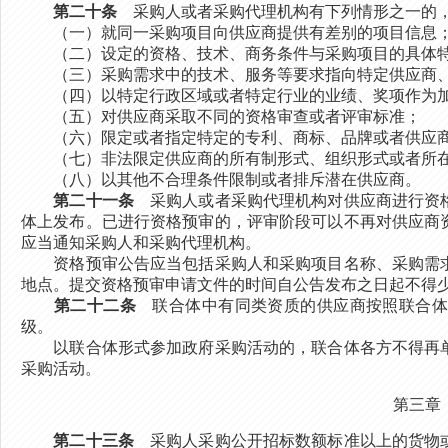
第二十条
采购人或者采购代理机构有下列情形之一的，
（一）就同一采购项目向供应商提供有差别的项目信息
（二）设定的资格、技术、商务条件与采购项目的具体特
（三）采购需求中的技术、服务等要求指向特定供应商、
（四）以特定行政区域或者特定行业的业绩、奖项作为加
（五）对供应商采取不同的资格审查或者评审标准；
（六）限定或者指定特定的专利、商标、品牌或者供应
（七）非法限定供应商的所有制形式、组织形式或者所
（八）以其他不合理条件限制或者排斥潜在供应商。
第二十一条
采购人或者采购代理机构对供应商进行资格
体上发布。已进行资格预审的，评审阶段可以不再对供应商
应当通知采购人和采购代理机构。
资格预审公告应当包括采购人和采购项目名称、采购需求
地点。提交资格预审申请文件的时间自公告发布之日起不得少
第二十二条
联合体中有同类资质的供应商按照联合体
级。
以联合体形式参加政府采购活动的，联合体各方不得再单
采购活动。
第三章
第二十三条
采购人采购公开招标数额标准以上的货物或