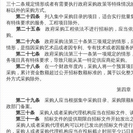
三十二条规定情形或者有需要执行政府采购政策等特殊情况
标以外的采购方式。
第二十四条
列入集中采购目录的项目，适合实行批量集
有特殊要求的服务、工程项目除外。
第二十五条
政府采购工程依法不进行招标的，应当依
购。
第二十六条
政府采购法第三十条第三项规定的情形，应
情形，是指因采购艺术品或者因专利、专有技术或者因服务
第二十七条
政府采购法第三十一条第一项规定的情形，
务项目具有特殊要求，导致只能从某一特定供应商处采购。
第二十八条
在一个财政年度内，采购人将一个预算项目
采购，累计资金数额超过公开招标数额标准的，属于以化整
外方式采购除外。
第四章
第二十九条
采购人应当根据集中采购目录、采购限额标
政部门备案。
第三十条
采购人或者采购代理机构应当在招标文件、谈
第三十一条
招标文件的提供期限自招标文件开始发出之
采购人或者采购代理机构可以对已发出的招标文件进行必
的，采购人或者采购代理机构应当在投标截止时间至少15日