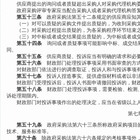
供应商提出的询问或者质疑超出采购人对采购代理机构委
政府采购评审专家应当配合采购人或者采购代理机构答复
第五十三条
政府采购法第五十二条规定的供应商应知其
（一）对可以质疑的采购文件提出质疑的，为收到采购文
（二）对采购过程提出质疑的，为各采购程序环节结束
（三）对中标或者成交结果提出质疑的，为中标或者成交
第五十四条
询问或者质疑事项可能影响中标、成交结果
同。
第五十五条
供应商质疑、投诉应当有明确的请求和必要
第五十六条
财政部门处理投诉事项采用书面审查的方式
对财政部门依法进行的调查取证，投诉人和与投诉事项有
第五十七条
投诉人捏造事实、提供虚假材料或者以非法
财政部门受理投诉后，投诉人书面申请撤回投诉的，财政
第五十八条
财政部门处理投诉事项，需要检验、检测、
诉处理期限内。
财政部门对投诉事项作出的处理决定，应当在省级以上人
第七
第五十九条
政府采购法第六十三条所称政府采购项目的
技术、服务标准等。
第六十条
除政府采购法第六十六条规定的考核事项外，