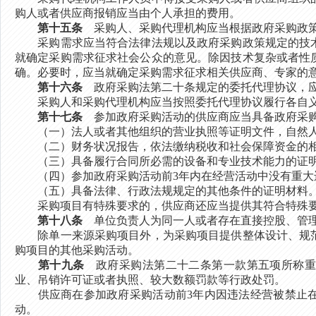
购人或者供应商报销应当由个人承担的费用。
第十五条
采购人、采购代理机构应当根据政府采购政策
采购需求应当符合法律法规以及政府采购政策规定的技术
就确定采购需求征求社会公众的意见。除因技术复杂或者性
确。必要时，应当就确定采购需求征求相关供应商、专家的
第十六条
政府采购法第二十条规定的委托代理协议，应
采购人和采购代理机构应当按照委托代理协议履行各自义
第十七条
参加政府采购活动的供应商应当具备政府采购
（一）法人或者其他组织的营业执照等证明文件，自然人
（二）财务状况报告，依法缴纳税收和社会保障资金的
（三）具备履行合同所必需的设备和专业技术能力的证
（四）参加政府采购活动前3年内在经营活动中没有重大
（五）具备法律、行政法规规定的其他条件的证明材料
采购项目有特殊要求的，供应商还应当提供其符合特殊要
第十八条
单位负责人为同一人或者存在直接控股、管理
除单一来源采购项目外，为采购项目提供整体设计、规范
购项目的其他采购活动。
第十九条
政府采购法第二十二条第一款第五项所称重
业、吊销许可证或者执照、较大数额罚款等行政处罚。
供应商在参加政府采购活动前3年内因违法经营被禁止在
动。