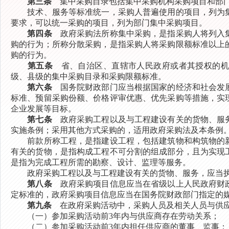
第三条
集中采购目录包括集中采购机构采购项目和部
技术、服务等标准统一，采购人普遍使用的项目，列为集
要求，可以统一采购的项目，列为部门集中采购项目。
第四条
政府采购法所称集中采购，是指采购人将列入集
购的行为；所称分散采购，是指采购人将采购限额标准以上
购的行为。
第五条
省、自治区、直辖市人民政府或者其授权的机
级、县级的集中采购目录和采购限额标准。
第六条
国务院财政部门应当根据国家的经济和社会发展
标准、预留采购份额、价格评审优惠、优先采购等措施，实
企业发展等目标。
第七条
政府采购工程以及与工程建设有关的货物、服务
实施条例；采用其他方式采购的，适用政府采购法及本条例
前款所称工程，是指建设工程，包括建筑物和构筑物的新
有关的货物，是指构成工程不可分割的组成部分，且为实现
是指为完成工程所需的勘察、设计、监理等服务。
政府采购工程以及与工程建设有关的货物、服务，应当执
第八条
政府采购项目信息应当在省级以上人民政府财政
定标准的，政府采购项目信息应当在国务院财政部门指定的
第九条
在政府采购活动中，采购人员及相关人员与供应
（一）参加采购活动前3年内与供应商存在劳动关系；
（二）参加采购活动前3年内担任供应商的董事、监事；