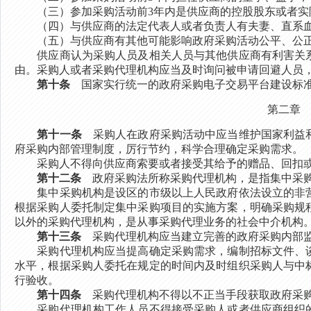
（三）参加采购活动前3年内是供应商的控股股东或者实
（四）与供应商的法定代表人或者负责人有夫妻、直系血
（五）与供应商有其他可能影响政府采购活动公平、公正
供应商认为采购人员及相关人员与其他供应商有利害关系
由。采购人或者采购代理机构应当及时询问被申请回避人员
第十条
国家实行统一的政府采购电子交易平台建设标准
第二章
第十一条
采购人在政府采购活动中应当维护国家利益和
府采购内部管理制度，厉行节约，科学合理确定采购需求。
采购人不得向供应商索要或者接受其给予的赠品、回扣或
第十二条
政府采购法所称采购代理机构，是指集中采购
集中采购机构是设区的市级以上人民政府依法设立的非营
根据采购人委托制定集中采购项目的实施方案，明确采购规
以外的采购代理机构，是从事采购代理业务的社会中介机构
第十三条
采购代理机构应当建立完善的政府采购内部监
采购代理机构应当提高确定采购需求，编制招标文件、谈
水平，根据采购人委托在规定的时间内及时组织采购人与中
行验收。
第十四条
采购代理机构不得以不正当手段获取政府采购
采购代理机构工作人员不得接受采购人或者供应商组织的