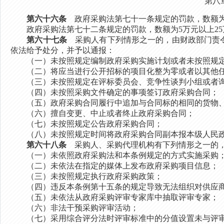
第八
第六十六条
政府采购法第七十一条规定的罚款，数额为
政府采购法第七十二条规定的罚款，数额为5万元以上25
第六十七条
采购人有下列情形之一的，由财政部门责令
依法给予处分，并予以通报：
（一）未按照规定编制政府采购实施计划或者未按照规定
（二）将应当进行公开招标的项目化整为零或者以其他任
（三）未按照规定在评标委员会、竞争性谈判小组或者询
（四）未按照采购文件确定的事项签订政府采购合同；
（五）政府采购合同履行中追加与合同标的相同的货物、工
（六）擅自变更、中止或者终止政府采购合同；
（七）未按照规定公告政府采购合同；
（八）未按照规定时间将政府采购合同副本报本级人民政
第六十八条
采购人、采购代理机构有下列情形之一的，
（一）未依照政府采购法和本条例规定的方式实施采购
（二）未依法在指定的媒体上发布政府采购项目信息；
（三）未按照规定执行政府采购政策；
（四）违反本条例第十五条的规定导致无法组织对供应商
（五）未依法从政府采购评审专家库中抽取评审专家；
（六）非法干预采购评审活动；
（七）采用综合评分法时评审标准中的分值设置未与评审