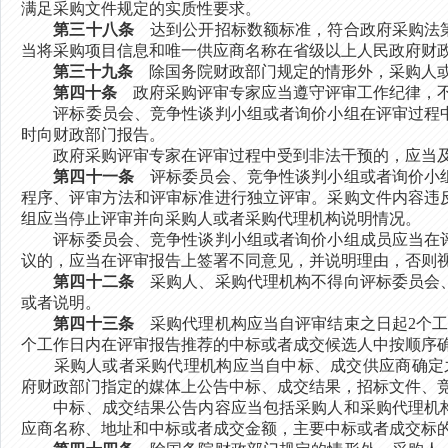
满足采购文件规定的实质性要求。
第三十八条
达到公开招标数额标准，符合政府采购法第
当将采购项目信息和唯一供应商名称在省级以上人民政府财
第三十九条
除国务院财政部门规定的情形外，采购人或
第四十条
政府采购评审专家应当遵守评审工作纪律，不
评标委员会、竞争性谈判小组或者询价小组在评审过程中
时向财政部门报告。
政府采购评审专家在评审过程中受到非法干预的，应当及
第四十一条
评标委员会、竞争性谈判小组或者询价小组
程序、评审方法和评审标准进行独立评审。采购文件内容违
组应当停止评审并向采购人或者采购代理机构说明情况。
评标委员会、竞争性谈判小组或者询价小组成员应当在评
议的，应当在评审报告上签署不同意见，并说明理由，否则
第四十二条
采购人、采购代理机构不得向评标委员会、
或者说明。
第四十三条
采购代理机构应当自评审结束之日起2个工
个工作日内在评审报告推荐的中标或者成交候选人中按顺序
采购人或者采购代理机构应当自中标、成交供应商确定之
府财政部门指定的媒体上公告中标、成交结果，招标文件、
中标、成交结果公告内容应当包括采购人和采购代理机构
应商名称、地址和中标或者成交金额，主要中标或者成交标