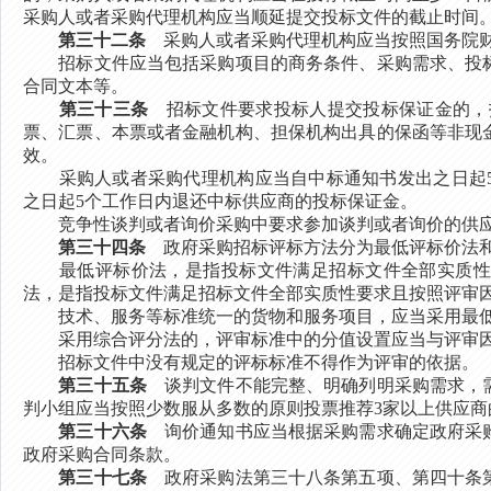
采购人或者采购代理机构应当顺延提交投标文件的截止时间
第三十二条
采购人或者采购代理机构应当按照国务院财
招标文件应当包括采购项目的商务条件、采购需求、投标
合同文本等。
第三十三条
招标文件要求投标人提交投标保证金的，投
票、汇票、本票或者金融机构、担保机构出具的保函等非现
效。
采购人或者采购代理机构应当自中标通知书发出之日起5
之日起5个工作日内退还中标供应商的投标保证金。
竞争性谈判或者询价采购中要求参加谈判或者询价的供应
第三十四条
政府采购招标评标方法分为最低评标价法
最低评标价法，是指投标文件满足招标文件全部实质性要
法，是指投标文件满足招标文件全部实质性要求且按照评审
技术、服务等标准统一的货物和服务项目，应当采用最低
采用综合评分法的，评审标准中的分值设置应当与评审因
招标文件中没有规定的评标标准不得作为评审的依据。
第三十五条
谈判文件不能完整、明确列明采购需求，需
判小组应当按照少数服从多数的原则投票推荐3家以上供应
第三十六条
询价通知书应当根据采购需求确定政府采购
政府采购合同条款。
第三十七条
政府采购法第三十八条第五项、第四十条第