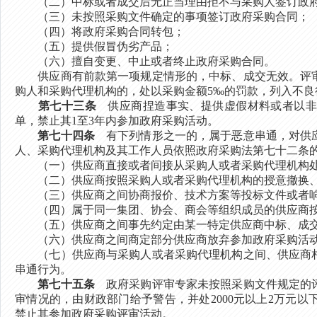
（二）中标或者成交后无正当理由拒不与采购人签订政府
（三）未按照采购文件确定的事项签订政府采购合同；
（四）将政府采购合同转包；
（五）提供假冒伪劣产品；
（六）擅自变更、中止或者终止政府采购合同。
供应商有前款第一项规定情形的，中标、成交无效。评审
购人和采购代理机构的，处以采购金额5‰的罚款，列入不良
第七十三条
供应商捏造事实、提供虚假材料或者以非
单，禁止其1至3年内参加政府采购活动。
第七十四条
有下列情形之一的，属于恶意串通，对供应
人、采购代理机构及其工作人员依照政府采购法第七十二条
（一）供应商直接或者间接从采购人或者采购代理机构处
（二）供应商按照采购人或者采购代理机构的授意撤换、
（三）供应商之间协商报价、技术方案等投标文件或者响
（四）属于同一集团、协会、商会等组织成员的供应商按
（五）供应商之间事先约定由某一特定供应商中标、成
（六）供应商之间商定部分供应商放弃参加政府采购活动
（七）供应商与采购人或者采购代理机构之间、供应商相
串通行为。
第七十五条
政府采购评审专家未按照采购文件规定的评
审情况的，由财政部门给予警告，并处2000元以上2万元
禁止其参加政府采购评审活动。