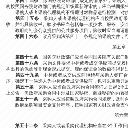
第四十四条
除国务院财政部门规定的情形外，采购人、
构按照国务院财政部门的规定组织重新评审的，应当书面报
采购人或者采购代理机构不得通过对样品进行检测、对供
第四十五条
采购人或者采购代理机构应当按照政府采
收，并出具验收书。验收书应当包括每一项技术、服务、安
政府向社会公众提供的公共服务项目，验收时应当邀请服
第四十六条
政府采购法第四十二条规定的采购文件，可
第五章
第四十七条
国务院财政部门应当会同国务院有关部门制
第四十八条
采购文件要求中标或者成交供应商提交履约
构出具的保函等非现金形式提交。履约保证金的数额不得超过
第四十九条
中标或者成交供应商拒绝与采购人签订合
序，确定下一候选人为中标或者成交供应商，也可以重新开
第五十条
采购人应当自政府采购合同签订之日起2个工
上公告，但政府采购合同中涉及国家秘密、商业秘密的内容
第五十一条
采购人应当按照政府采购合同规定，及时向
政府采购项目资金支付程序，按照国家有关财政资金支付
第六
第五十二条
采购人或者采购代理机构应当在3个工作日