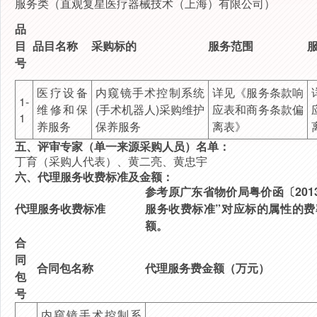
服务类（直观复星医疗器械技术（上海）有限公司）
品
目
品目名称
采购标的
服务范围
号
医疗设备
内窥镜手术控制系统
详见《服务条款响
1-
维修和保
(手术机器人)采购维护
应表和商务条款偏
1
养服务
保养服务
离表》
五、评审专家（单一来源采购人员）名单：
丁育（采购人代表）
、
黄二亮
、
黄忠宇
六、代理服务收费标准及金额：
参考原广东省物价局粤价函〔201
代理服务收费标准
服务收费标准”对应标的属性的费
额。
合
同
合同包名称
代理服务费金额（万元）
包
号
内窥镜手术控制系