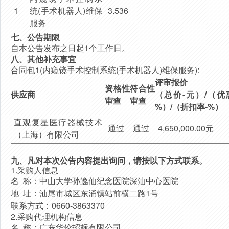
1
统(手术机器人)维保
3.536
服务
七、公告期限
自本公告发布之日起
1
个工作日。
八、其他补充事宜
合同包1(内窥镜手术控制系统(手术机器人)维保服务):
评审报价
资格性
符合性
供应商
（总价-元）/（优
审查
审查
%）/（折扣率-%）
直观复星医疗器械技术
通过
通过
4,650,000.00元
（上海）有限公司
九、凡对本次公告内容提出询问，请按以下方式联系。
1.采购人信息
名 称：
中山大学孙逸仙纪念医院深汕中心医院
地 址：
汕尾市城区东涌镇站前横二路1号
联系方式：
0660-3863370
2.采购代理机构信息
名 称：
广东华伦招标有限公司