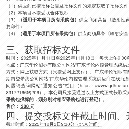
（
1
）供应商已按招标公告及招标文件的规定获取了招标文件
（
2
）本项目不接受联合体投标。
（
3）
（适用于本项目所有采购包）
供应商须具备《放射性
复印件）
（4）
（适用于本项目所有采购包）
供应商须具备《辐射安全
三、获取招标文件
时间：
202
5
年
11
月
11
日
至
202
5
年
11
月
18
日
，每天上午
9
:
00
地点：广东华伦招标有限公司网站“
广东华伦内控管理系统供
方式：网上获取方式（只接受网上支付）。广东华伦招标有限公司网站（h
期内登录我公司网站“广东华伦内控管理系统供应商在线服务”（http
问题请查询网站“通知公告”栏目（https：//www.gdhualu
83172166转206）。本公司只接受通过以上方式正式获
采购包投标的，须分别对相应采购包进行登记）
。
售价：
300
元
四、提交投标文件截止时间、
截止时间：
202
5
年
12
月
3
日
9
:
3
0分（北京时间）