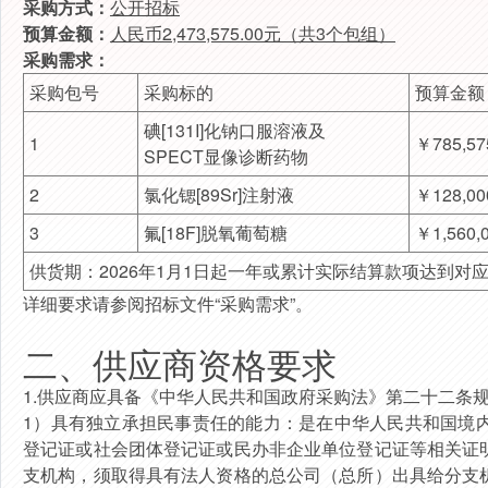
采购方式：
公开招标
预算金额：
人民币2,473,575.00
元（共
3
个包组）
采购需求：
采购包号
采购标的
预算金额
碘[131I]化钠口服溶液及
1
￥785,57
SPECT显像诊断药物
2
氯化锶[89Sr]注射液
￥128,00
3
氟[18F]脱氧葡萄糖
￥1,560,
供货期：2026年1月1日起一年或累计实际结算款项达到
详细要求请参阅
招标文件
“采购需求”。
二、
供应商资格要求
1.供应商应具备《中华人民共和国政府采购法》第二十二条
1）具有独立承担民事责任的能力：是在中华人民共和国境
登记证或社会团体登记证或民办非企业单位登记证等相关证
支机构，须取得具有法人资格的总公司（总所）出具给分支